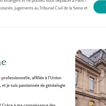
u étrangers et ne pouvez vous déplacer à Paris ?
otariés, jugements au Tribunal Civil de la Seine et
he
 professionnelle, affiliée à l’Union
 et je suis passionnée de généalogie
s ? Grâce à ma connaissance des