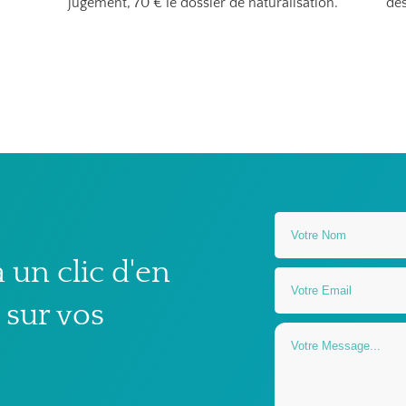
jugement, 70 € le dossier de naturalisation.
des
 un clic d'en
 sur vos