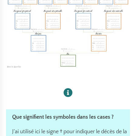
Que signifient les symboles dans les cases ?
J’ai utilisé ici le signe
†
pour indiquer le décès de la