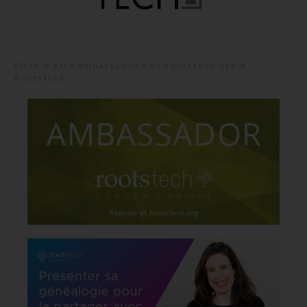
Fière d'être ambassadrice et conférencière à
RootsTech