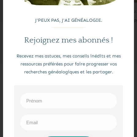
31/12/2014
2
J'PEUX PAS, J'AI GÉNÉALOGIE.
Ma petite grand-mère Marcelle Donat-Magnin
P
Rejoignez mes abonnés !
Recevez mes astuces, mes conseils inédits et mes
ressources préférées pour faire progresser vos
recherches généalogiques et les partager.
CATÉGORIES