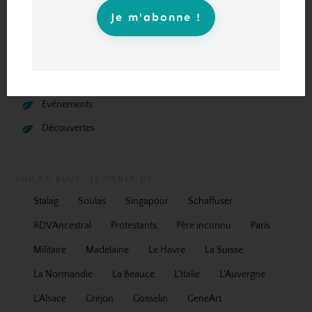
Transmettre
Je m'abonne !
Se divertir
Progresser
Histoires d'Ancêtres
Evénements
Découvertes
SUR CE BLOG, JE PARLE DE...
Stalag
Soulas
Singapour
Schaffuser
RDVAncestral
Protestants
Père inconnu
Paris
Militaire
Madelaine
Le Havre
La Suisse
La Normandie
La Beauce
L'Italie
L'Auvergne
L'Alsace
Gréjon
Gosselin
GeneArt