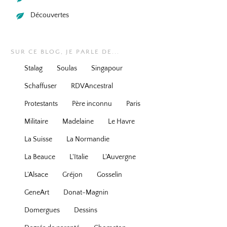
Découvertes
SUR CE BLOG, JE PARLE DE...
Stalag
Soulas
Singapour
Schaffuser
RDVAncestral
Protestants
Père inconnu
Paris
Militaire
Madelaine
Le Havre
La Suisse
La Normandie
La Beauce
L'Italie
L'Auvergne
L'Alsace
Gréjon
Gosselin
GeneArt
Donat-Magnin
Domergues
Dessins