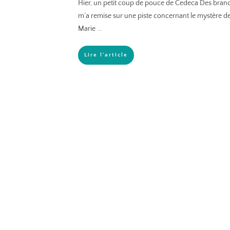
Hier, un petit coup de pouce de Cedeca Des bran
m’a remise sur une piste concernant le mystère d
Marie
...
Lire l'article