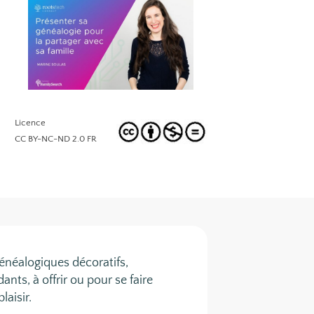
Licence
CC BY-NC-ND 2.0 FR
énéalogiques décoratifs,
ts, à offrir ou pour se faire
plaisir.