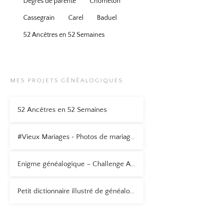
Degrés de parenté
Chometon
Cassegrain
Carel
Baduel
52 Ancêtres en 52 Semaines
MES PROJETS GÉNÉALOGIQUES
52 Ancêtres en 52 Semaines
#Vieux Mariages • Photos de mariage anciennes
Enigme généalogique – Challenge AZ 2015
Petit dictionnaire illustré de généalogie