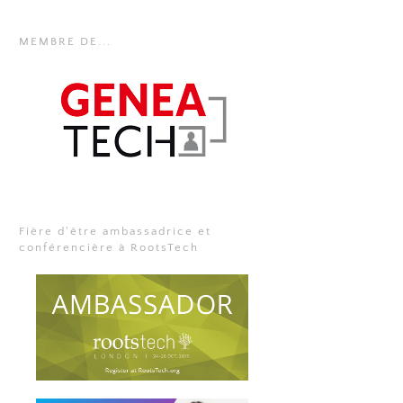
MEMBRE DE...
Fière d'être ambassadrice et
conférencière à RootsTech