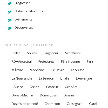
Progresser
Histoires d'Ancêtres
Evénements
Découvertes
SUR CE BLOG, JE PARLE DE...
Stalag
Soulas
Singapour
Schaffuser
RDVAncestral
Protestants
Père inconnu
Paris
Militaire
Madelaine
Le Havre
La Suisse
La Normandie
La Beauce
L'Italie
L'Auvergne
L'Alsace
Gréjon
Gosselin
GeneArt
Donat-Magnin
Domergues
Dessins
Degrés de parenté
Chometon
Cassegrain
Carel