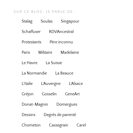
SUR CE BLOG, JE PARLE DE...
Stalag
Soulas
Singapour
Schaffuser
RDVAncestral
Protestants
Père inconnu
Paris
Militaire
Madelaine
Le Havre
La Suisse
La Normandie
La Beauce
L'Italie
L'Auvergne
L'Alsace
Gréjon
Gosselin
GeneArt
Donat-Magnin
Domergues
Dessins
Degrés de parenté
Chometon
Cassegrain
Carel