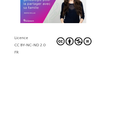
Licence
CC BY-NC-ND 2.0
FR