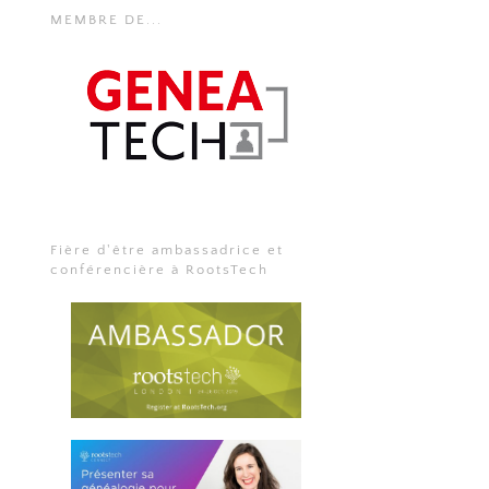
MEMBRE DE...
Fière d'être ambassadrice et
conférencière à RootsTech