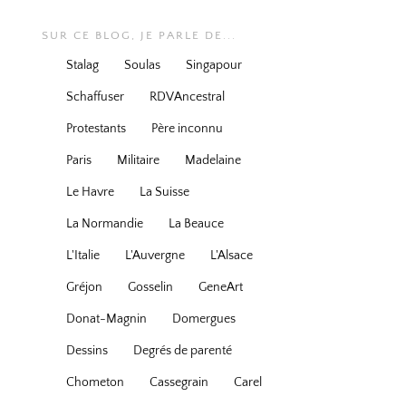
SUR CE BLOG, JE PARLE DE...
Stalag
Soulas
Singapour
Schaffuser
RDVAncestral
Protestants
Père inconnu
Paris
Militaire
Madelaine
Le Havre
La Suisse
La Normandie
La Beauce
L'Italie
L'Auvergne
L'Alsace
Gréjon
Gosselin
GeneArt
Donat-Magnin
Domergues
Dessins
Degrés de parenté
Chometon
Cassegrain
Carel