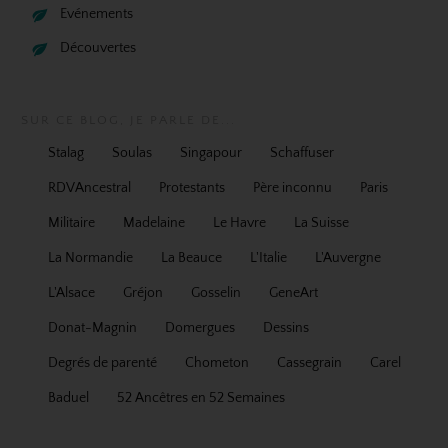
Evénements
Découvertes
SUR CE BLOG, JE PARLE DE...
Stalag
Soulas
Singapour
Schaffuser
RDVAncestral
Protestants
Père inconnu
Paris
Militaire
Madelaine
Le Havre
La Suisse
La Normandie
La Beauce
L'Italie
L'Auvergne
L'Alsace
Gréjon
Gosselin
GeneArt
Donat-Magnin
Domergues
Dessins
Degrés de parenté
Chometon
Cassegrain
Carel
Baduel
52 Ancêtres en 52 Semaines