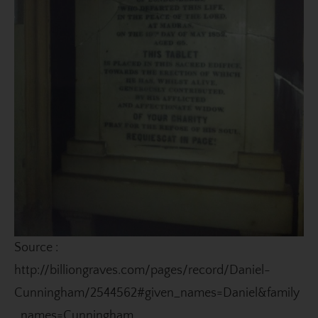
Source :
http://billiongraves.com/pages/record/Daniel-
Cunningham/2544562#given_names=Daniel&family
_names=Cunningham