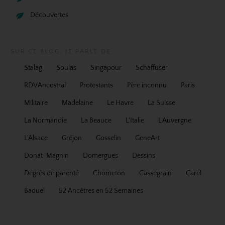
Découvertes
SUR CE BLOG, JE PARLE DE...
Stalag
Soulas
Singapour
Schaffuser
RDVAncestral
Protestants
Père inconnu
Paris
Militaire
Madelaine
Le Havre
La Suisse
La Normandie
La Beauce
L'Italie
L'Auvergne
L'Alsace
Gréjon
Gosselin
GeneArt
Donat-Magnin
Domergues
Dessins
Degrés de parenté
Chometon
Cassegrain
Carel
Baduel
52 Ancêtres en 52 Semaines