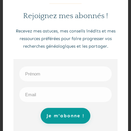
J’aimerais pouvoir revérifier sur les actes de naissance
Rejoignez mes abonnés !
des enfants des deux couples si je peux trouver un
Recevez mes astuces, mes conseils inédits et mes
indice, car malheureusement à l’époque où j’ai fait
ressources préférées pour faire progresser vos
mes premières recherches, je n’ai pas eu le réflexe de
recherches généalogiques et les partager.
noter toutes les informations venant des actes de
SOULAS qui n’étaient pas directement reliés à ma
branche. Je m’étais aussi beaucoup aidée de ce
formidable outil qu’est Bigenet, mais qui n’indique
que les dates des actes et les parents, mais pas les
témoins. C’est pourquoi j’attends beaucoup de la
suite de la mise en ligne des Archives
Je m'abonne !
Départementales du Loiret, pour reprendre
proprement le dépouillement… et peut-être pouvoir