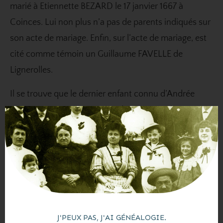
marié à Etiennette BEZARD le 17 janvier 1667 à
Coinces. Lui non plus n’a pas de parents indiqués sur
son acte de mariage. Enfin, sur l’acte de mariage, est
cité comme témoin un Guillaume FAVELLE de
Lignerolles.
Il se trouve que le dernier enfant connu d’Andrée
FAVELLE est né en 1666. Et selon un généalogiste sur
Geneanet, il semblerait qu’Andrée ait eu un frère
nommé Guillaume. Voilà alors mon hypothèse : mon
ancêtre Jacques aurait pu se
remarier
avec Etiennette
BEZARD après le décès de sa première femme, et
ainsi pratiquement tous les SOULAS de Coinces des
générations postérieures seraient descendants du
J'PEUX PAS, J'AI GÉNÉALOGIE.
seul Jacques SOULAS.