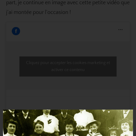
part, je continue en image avec cette petite vidéo que
j’ai montée pour l’occasion !
Cliquez pour accepter les cookies marketing et
activer ce contenu
Pour conclure, cette journée nous a mis des étoiles
dans les yeux. Pas besoin d’avoir des branches en
commun pour faire partie d’une belle famille !