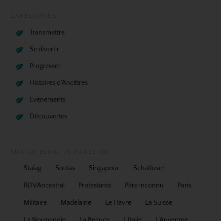
CATÉGORIES
Transmettre
Se divertir
Progresser
Histoires d'Ancêtres
Evénements
Découvertes
SUR CE BLOG, JE PARLE DE...
Stalag
Soulas
Singapour
Schaffuser
RDVAncestral
Protestants
Père inconnu
Paris
Militaire
Madelaine
Le Havre
La Suisse
La Normandie
La Beauce
L'Italie
L'Auvergne