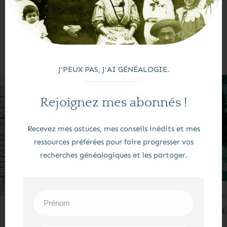
Assurément la communauté des généablogueurs
avec son énergie et sa bienveillance a de beaux jours
devant elle !
J'PEUX PAS, J'AI GÉNÉALOGIE.
Rejoignez mes abonnés !
Recevez mes astuces, mes conseils inédits et mes
ressources préférées pour faire progresser vos
recherches généalogiques et les partager.
2
É