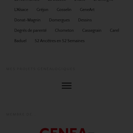
L'Alsace
Gréjon
Gosselin
GeneArt
Donat-Magnin
Domergues
Dessins
Degrés de parenté
Chometon
Cassegrain
Carel
Baduel
52 Ancêtres en 52 Semaines
MES PROJETS GÉNÉALOGIQUES
MEMBRE DE...