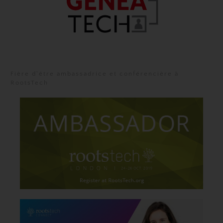
Fière d'être ambassadrice et conférencière à
RootsTech