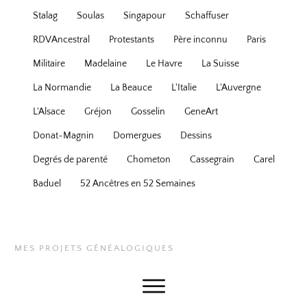
Stalag
Soulas
Singapour
Schaffuser
RDVAncestral
Protestants
Père inconnu
Paris
Militaire
Madelaine
Le Havre
La Suisse
La Normandie
La Beauce
L'Italie
L'Auvergne
L'Alsace
Gréjon
Gosselin
GeneArt
Donat-Magnin
Domergues
Dessins
Degrés de parenté
Chometon
Cassegrain
Carel
Baduel
52 Ancêtres en 52 Semaines
MES PROJETS GÉNÉALOGIQUES