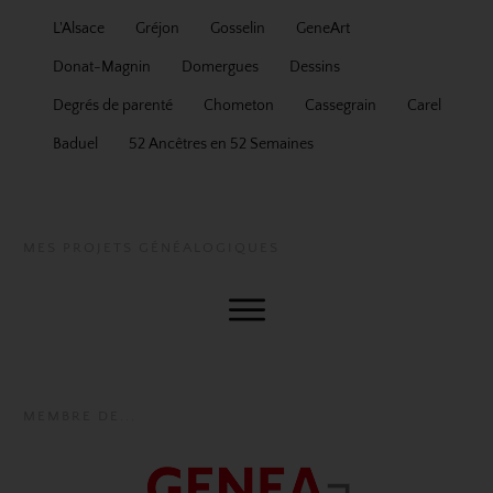
L'Alsace
Gréjon
Gosselin
GeneArt
Donat-Magnin
Domergues
Dessins
Degrés de parenté
Chometon
Cassegrain
Carel
Baduel
52 Ancêtres en 52 Semaines
MES PROJETS GÉNÉALOGIQUES
MEMBRE DE...