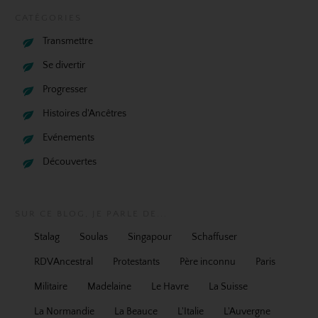
CATÉGORIES
Transmettre
Se divertir
Progresser
Histoires d'Ancêtres
Evénements
Découvertes
SUR CE BLOG, JE PARLE DE...
Stalag
Soulas
Singapour
Schaffuser
RDVAncestral
Protestants
Père inconnu
Paris
Militaire
Madelaine
Le Havre
La Suisse
La Normandie
La Beauce
L'Italie
L'Auvergne