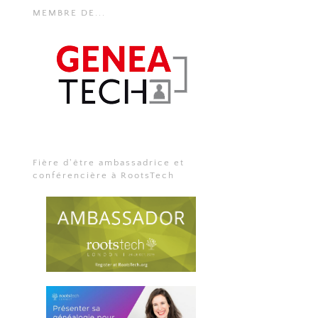
MEMBRE DE...
Fière d'être ambassadrice et
conférencière à RootsTech