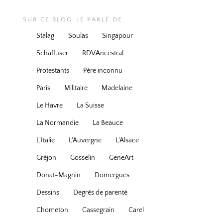
SUR CE BLOG, JE PARLE DE...
Stalag
Soulas
Singapour
Schaffuser
RDVAncestral
Protestants
Père inconnu
Paris
Militaire
Madelaine
Le Havre
La Suisse
La Normandie
La Beauce
L'Italie
L'Auvergne
L'Alsace
Gréjon
Gosselin
GeneArt
Donat-Magnin
Domergues
Dessins
Degrés de parenté
Chometon
Cassegrain
Carel