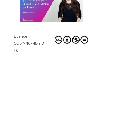
Licence
CC BY-NC-ND 2.0
FR